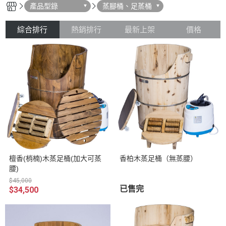
產品型錄
蒸腳桶、足蒸桶
綜合排行
熱銷排行
最新上架
價格
檀香(梢楠)木蒸足桶(加大可蒸
香柏木蒸足桶（無蒸腰）
腰)
$45,000
已售完
$34,500